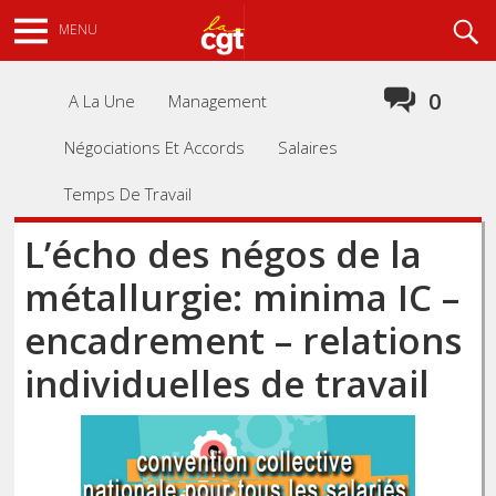
Aller
Recherche
MENU
au
contenu
principal
0
A La Une
Management
Négociations Et Accords
Salaires
Temps De Travail
L’écho des négos de la
métallurgie: minima IC –
encadrement – relations
individuelles de travail