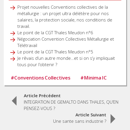
Projet nouvelles Conventions collectives de la
métallurgie : un projet ultra délétère pour nos
salaires, la protection sociale, nos conditions de
travail.
Le point de la CGT Thales Meudon n°6
Négociation Convention Collectives Métallurgie et
Télétravail
Le point de la CGT Thales Meudon n°5
Je rêvais d’un autre monde…et si on s’y impliquait
tous pour l’obtenir ?
#
Conventions Collectives
#
Minima IC
Post
Article Précédent
INTEGRATION DE GEMALTO DANS THALES, QU’EN
navigation
PENSEZ-VOUS ?
Article Suivant
Une sante sans industrie ?