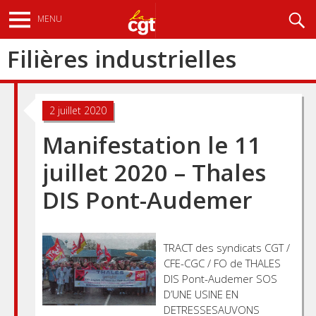
Aller
Recherche
MENU
au
contenu
Filières industrielles
principal
2 juillet 2020
Manifestation le 11
juillet 2020 – Thales
DIS Pont-Audemer
TRACT des syndicats CGT /
CFE-CGC / FO de THALES
DIS Pont-Audemer SOS
D’UNE USINE EN
DETRESSESAUVONS