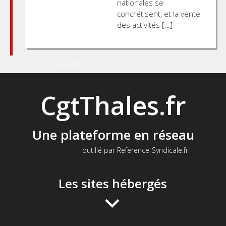
nationales se
concrétisent, et la vente
des activités […]
Posts
← PRÉCÉDENT
1
…
3
4
navigation
CgtThales.fr
Une plateforme en réseau
outillé par Reference-Syndicale.fr
Les sites hébergés