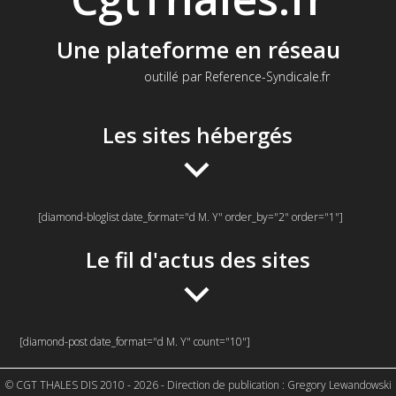
Une plateforme en réseau
outillé par Reference-Syndicale.fr
Les sites hébergés
[diamond-bloglist date_format="d M. Y" order_by="2" order="1"]
Le fil d'actus des sites
[diamond-post date_format="d M. Y" count="10"]
© CGT THALES DIS 2010 - 2026 - Direction de publication : Gregory Lewandowski