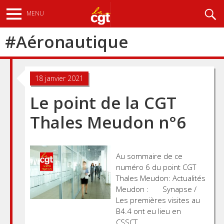
Aller
Recherche
MENU
au
contenu
#
Aéronautique
principal
18 janvier 2021
Le point de la CGT
Thales Meudon n°6
Au sommaire de ce
numéro 6 du point CGT
Thales Meudon: Actualités
Meudon : Synapse /
Les premières visites au
B4.4 ont eu lieu en
CSSCT.